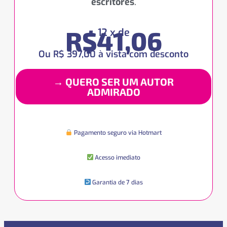
escritores
.
R$41,06
12 x de
Ou R$ 397,00 à vista com desconto
→ QUERO SER UM AUTOR
ADMIRADO
Pagamento seguro via Hotmart
Acesso imediato
Garantia de 7 dias