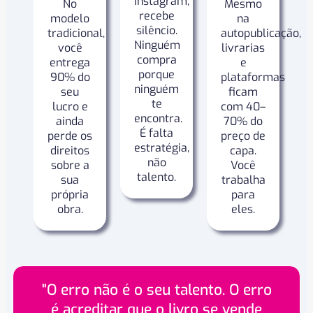
Instagram,
No
Mesmo
recebe
modelo
na
silêncio.
tradicional,
autopublicação,
Ninguém
você
livrarias
compra
entrega
e
porque
90% do
plataformas
ninguém
seu
ficam
te
lucro e
com 40–
encontra.
ainda
70% do
É falta
perde os
preço de
estratégia,
direitos
capa.
não
sobre a
Você
talento.
sua
trabalha
própria
para
obra.
eles.
"O erro não é o seu talento. O erro
é acreditar que o livro se vende