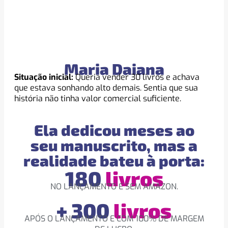
Maria Daiana
Situação inicial:
Queria vender 30 livros e achava
que estava sonhando alto demais. Sentia que sua
história não tinha valor comercial suficiente.
Ela dedicou meses ao
seu manuscrito, mas a
realidade bateu à porta:
180
livros
NO LANÇAMENTO E SEM AMAZON.
+ 300
livros
APÓS O LANÇAMENTO E COM 100% DE MARGEM