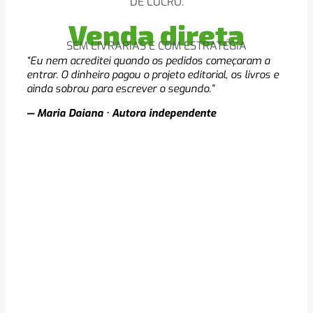
DE LUCRO.
Venda direta
SEM LIVRARIAS E COM ESTRATÉGIA
“Eu nem acreditei quando os pedidos começaram a
entrar. O dinheiro pagou o projeto editorial, os livros e
ainda sobrou para escrever o segundo.”
— Maria Daiana · Autora independente