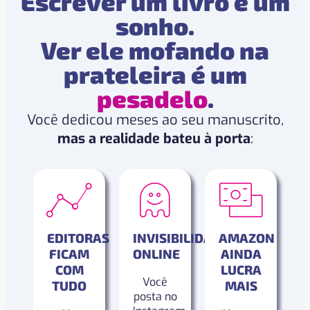
Escrever um livro é um
sonho.
Ver ele mofando na
prateleira é um
pesadelo
.
Você dedicou meses ao seu manuscrito,
mas a realidade bateu à porta
:
EDITORAS
INVISIBILIDADE
AMAZON
FICAM
ONLINE
AINDA
COM
LUCRA
Você
TUDO
MAIS
posta no