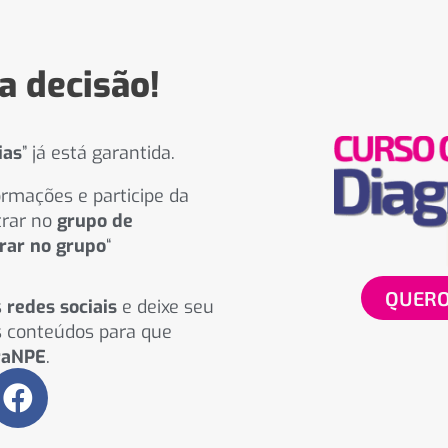
a decisão!
ias
” já está garantida.
rmações e participe da
trar no
grupo de
rar no grupo
“
QUERO
s
redes sociais
e deixe seu
 conteúdos para que
raNPE
.