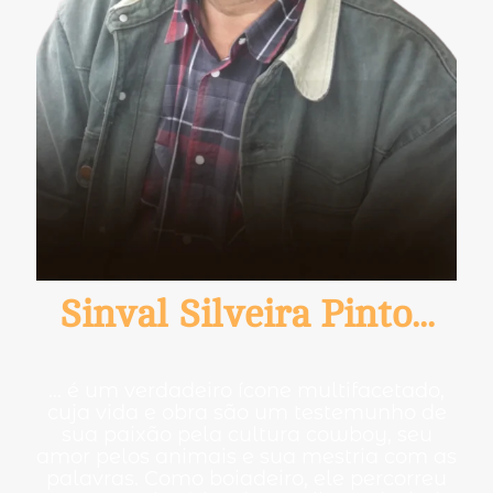
Sinval Silveira Pinto...
… é um verdadeiro ícone multifacetado,
cuja vida e obra são um testemunho de
sua paixão pela cultura cowboy, seu
amor pelos animais e sua mestria com as
palavras. Como boiadeiro, ele percorreu