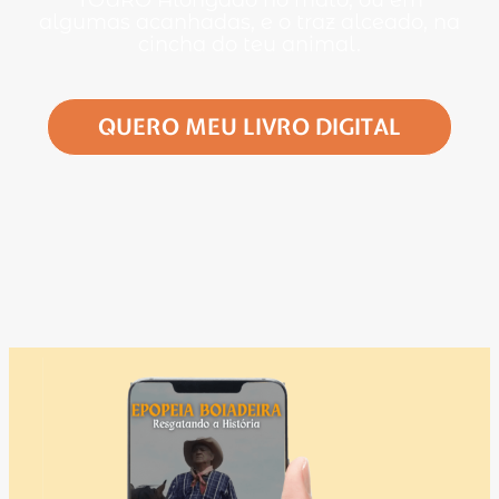
TOURO Alongado no mato, ou em
algumas acanhadas, e o traz alceado, na
cincha do teu animal.
QUERO MEU LIVRO DIGITAL