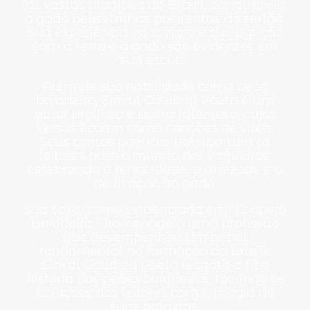
as vastas planícies do Brasil, conduzindo
o gado pelas trilhas poeirentas do sertão.
Sua experiência no campo e sua ligação
com a terra e o gado são evidentes em
sua escrita.
Além de sua habilidade como peão
boiadeiro, Sinval Cowboy Poeta é um
autor prolífico e poeta talentoso, cujos
versos ecoam como canções de viola.
Seus contos poéticos transportam os
leitores para o mundo dos vaqueiros,
celebrando a tenacidade, a amizade e a
dedicação ao gado.
Sua obra, como evidenciada em “Epopeia
Boiadeira,” homenageia uma profissão
que desempenhou um papel
fundamental na formação do Brasil.
Sinval Cowboy Poeta resgata a rica
história dos peões boiadeiros, tocando os
corações dos leitores com a magia de
suas palavras.