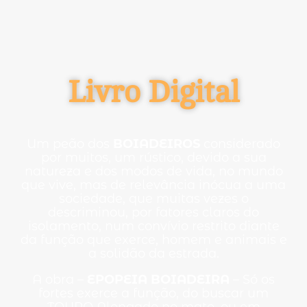
Livro Digital
Um peão dos
BOIADEIROS
considerado
por muitos, um rústico, devido a sua
natureza e dos modos de vida, no mundo
que vive, mas de relevância inócua a uma
sociedade, que muitas vezes o
descriminou, por fatores claros do
isolamento, num convívio restrito diante
da função que exerce, homem e animais e
a solidão da estrada.
A obra –
EPOPEIA BOIADEIRA
– Só os
fortes exerce a função, do buscar um