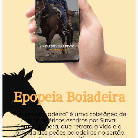
Epopeia Boiadeira
“Epopeia Boiadeira” é uma coletânea de
contos poéticos escritos por Sinval
Cowboy Poeta, que retrata a vida e a
jornada dos peões boiadeiros no sertão