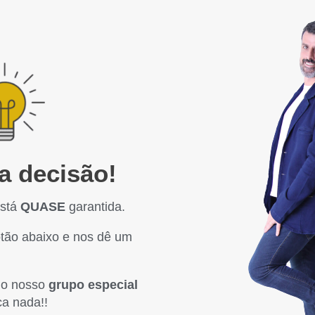
a decisão!
está
QUASE
garantida.
botão abaixo e nos dê um
 no nosso
grupo especial
ca nada!!