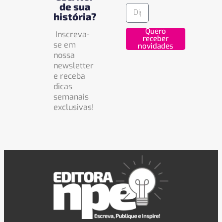
de sua
história?
Quero
Inscreva-
receber
se em
novidades
nossa
newsletter
e receba
dicas
semanais
exclusivas!