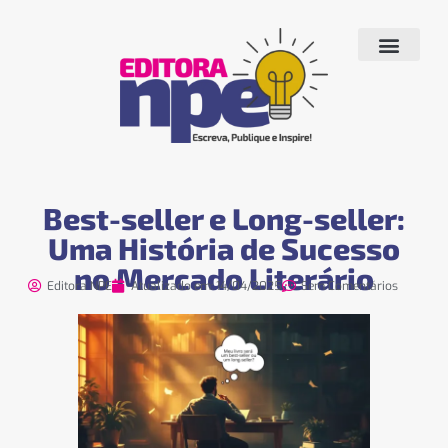
Quem Somos
Produtos e Serviços
Livros Publicados
Fale conosco
Best-seller e Long-seller:
Uma História de Sucesso
no Mercado Literário
Editora NPE
Atualizado em:
14/04/2025
Sem Comentários