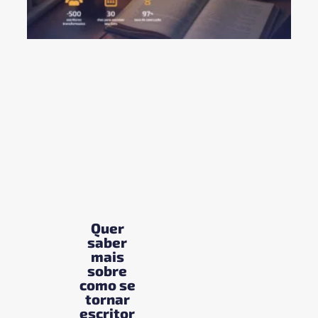
DE
PA
ES
DE
PR
VI
22/
LEI
Quer
saber
mais
sobre
como se
tornar
escritor