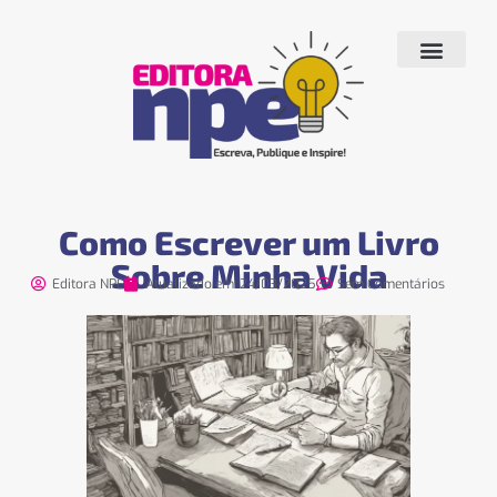
Quem Somos
Produtos e Serviços
Livros Publicados
Fale conosco
Como Escrever um Livro
Sobre Minha Vida
Editora NPE
Atualizado em:
24/03/2025
Sem Comentários