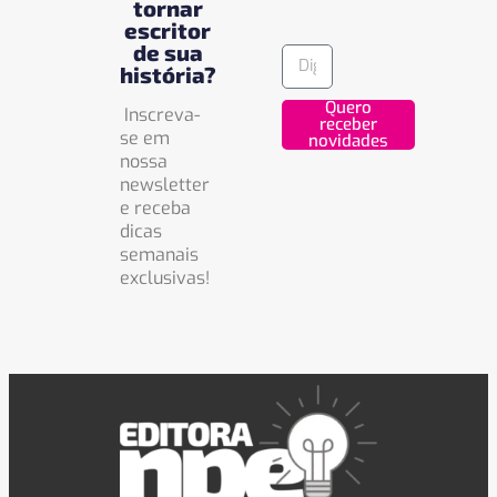
tornar
escritor
de sua
história?
Quero
Inscreva-
receber
se em
novidades
nossa
newsletter
e receba
dicas
semanais
exclusivas!