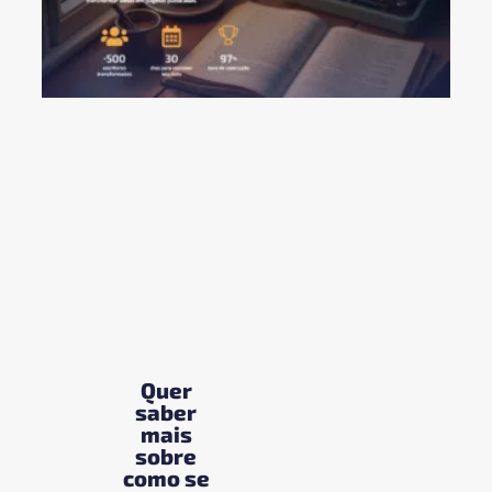
O 
DE
PA
ES
DE
PR
VI
22/
LEI
Quer
saber
mais
sobre
como se