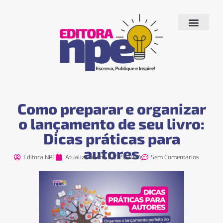
Quem Somos
Produtos e Serviços
Livros Publicados
Fale conosco
Como preparar e organizar
o lançamento de seu livro:
Dicas práticas para
autores
Editora NPE
Atualizado em:
23/09/2024
Sem Comentários