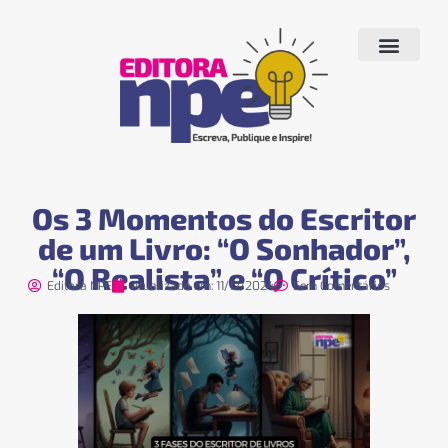
Quem Somos
Produtos e Serviços
Livros Publicados
Fale conosco
Os 3 Momentos do Escritor
de um Livro: “O Sonhador”,
“O Realista” e “O Crítico”
Editora NPE
Atualizado em:
11/12/2024
Sem Comentários