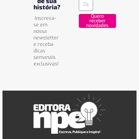
de sua
história?
Quero
Inscreva-
receber
se em
novidades
nossa
newsletter
e receba
dicas
semanais
exclusivas!