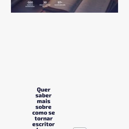
PA
ES
DE
PR
VI
22/
LEI
Quer
saber
mais
sobre
como se
tornar
escritor