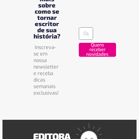
sobre
como se
tornar
escritor
de sua
história?
Quero
Inscreva-
receber
se em
novidades
nossa
newsletter
e receba
dicas
semanais
exclusivas!