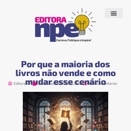
Quem Somos
Produtos e Serviços
Livros Publicados
Fale conosco
Por que a maioria dos
livros não vende e como
mudar esse cenário
Editora NPE
Atualizado em:
09/02/2026
Sem Comentários