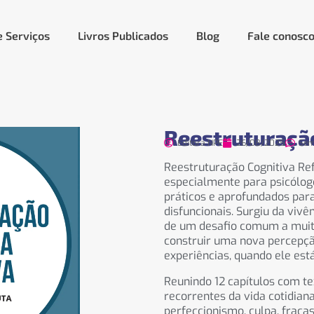
e Serviços
Livros Publicados
Blog
Fale conosc
Reestruturação
Editora NPE
26/08/2025
Sem
Reestruturação Cognitiva Re
especialmente para psicólog
práticos e aprofundados par
disfuncionais. Surgiu da vivê
de um desafio comum a muito
construir uma nova percepçã
experiências, quando ele est
Reunindo 12 capítulos com t
recorrentes da vida cotidian
perfeccionismo, culpa, fracas